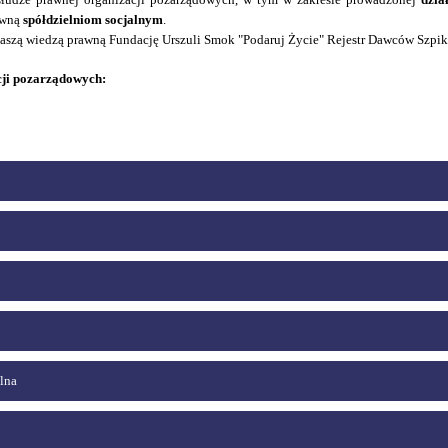
awną
spółdzielniom socjalnym
.
aszą wiedzą prawną Fundację Urszuli Smok "Podaruj Życie" Rejestr Dawców Szpi
cji pozarządowych:
alna