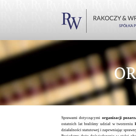
OR
Sprawami dotyczącymi
organizacji pozar
ostatnich lat braliśmy udział w tworzeniu
działalności statutowej i zapewniając sprawny
Posiadamy duże doświadczenie w stałej ob