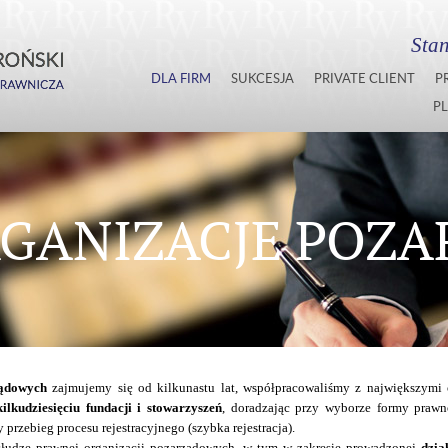
Stan
DLA FIRM
SUKCESJA
PRIVATE CLIENT
P
PL
GANIZACJE POZ
ządowych
zajmujemy się od kilkunastu lat, współpracowaliśmy z największymi 
kilkudziesięciu fundacji i stowarzyszeń
, doradzając przy wyborze formy prawne
 przebieg procesu rejestracyjnego (szybka rejestracja).
słudze prawnej organizacji pozarządowych, w tym w zakresie prowadzonej
dzia