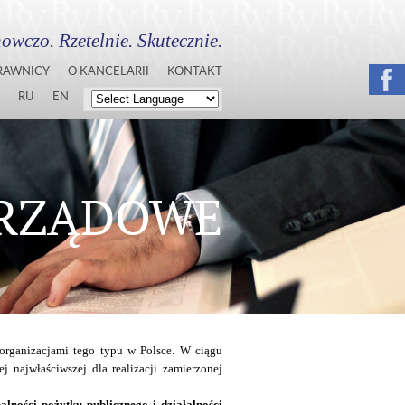
owczo. Rzetelnie. Skutecznie.
RAWNICY
O KANCELARII
KONTAKT
RU
EN
ARZĄDOWE
organizacjami tego typu w Polsce. W ciągu
j najwłaściwszej dla realizacji zamierzonej
łalności pożytku publicznego i działalności