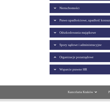
Nieruchomości
Prawo upadłościowe, upadłość kons
Odszkodowania majątkowe
Spory sądowe i administracyjne
Organizacje pozarządowe
Wsparcie prawne HR
Kancelaria Kraków
P