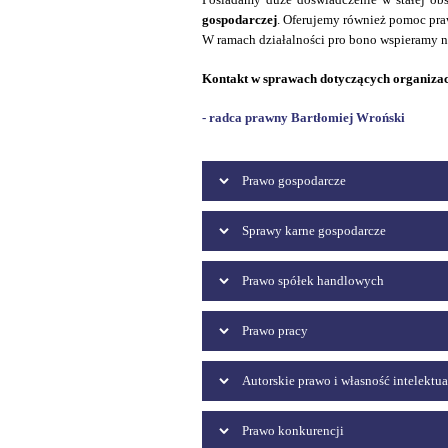
gospodarczej
. Oferujemy również pomoc pr
W ramach działalności pro bono wspieramy n
Kontakt w sprawach dotyczących organiza
- radca prawny Bartłomiej Wroński
Prawo gospodarcze
Sprawy karne gospodarcze
Prawo spółek handlowych
Prawo pracy
Autorskie prawo i własność intelektu
Prawo konkurencji