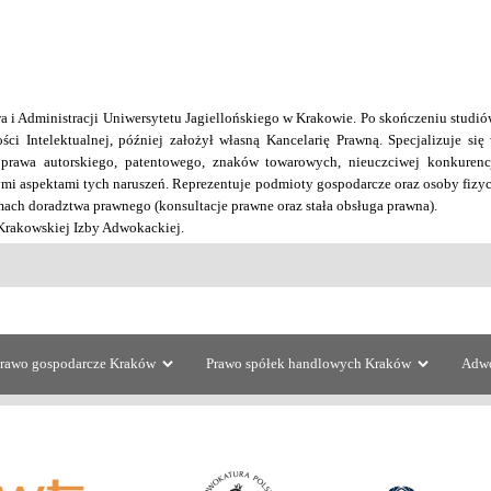
a i Administracji Uniwersytetu Jagiellońskiego w Krakowie. Po skończeniu studió
ci Intelektualnej, później założył własną Kancelarię Prawną. Specjalizuje się
prawa autorskiego, patentowego, znaków towarowych, nieuczciwej konkurencj
ymi aspektami tych naruszeń. Reprezentuje podmioty gospodarcze oraz osoby fiz
ach doradztwa prawnego (konsultacje prawne oraz stała obsługa prawna).
rakowskiej Izby Adwokackiej.
 ustawy o przeciwdziałaniu praktykom monopolistycznym. PPH 1993, nr 15, s. 15
cji i zbycia banku. PUG 1995, nr 11, s. 18-21.
rawo gospodarcze Kraków
Prawo spółek handlowych Kraków
Adwo