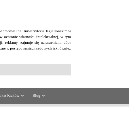
w pracował na Uniwersytecie Jagiellońskim w
 w ochronie własności intelektualnej, w tym
i, reklamy, zajmuje się naruszeniami dóbr
yczne w postępowaniach sądowych jak również
-18.
kat Kraków
Blog