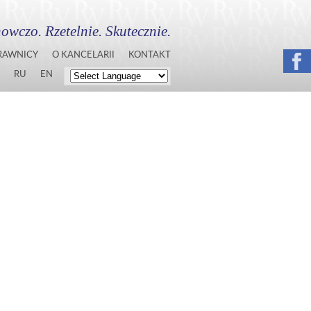
owczo. Rzetelnie. Skutecznie.
RAWNICY
O KANCELARII
KONTAKT
RU
EN