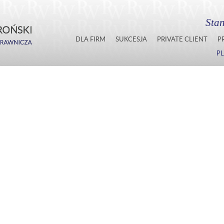
Stan
DLA FIRM
SUKCESJA
PRIVATE CLIENT
P
PL