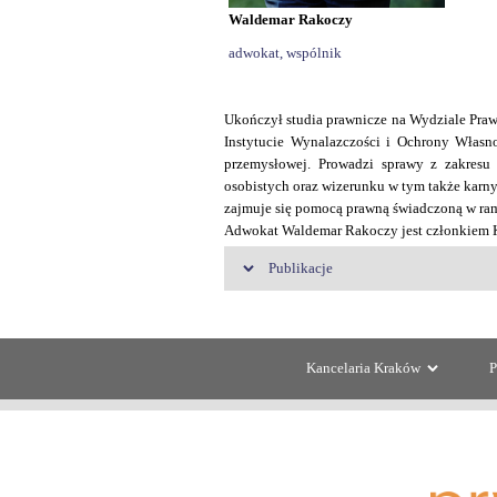
Waldemar Rakoczy
adwokat, wspólnik
Ukończył studia prawnicze na Wydziale Praw
Instytucie Wynalazczości i Ochrony Własnoś
przemysłowej. Prowadzi sprawy z zakresu 
osobistych oraz wizerunku w tym także karn
zajmuje się pomocą prawną świadczoną w ram
Adwokat Waldemar Rakoczy jest członkiem K
Publikacje
W. Rakoczy: Podmiotowy zakres stosowania
W. Rakoczy, J. Szwaja: Z zagadnień likwida
Kancelaria Kraków
P